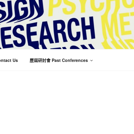
tact Us
歷屆研討會 Past Conferences