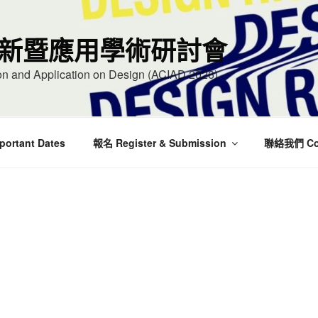
新暨應用學術研討會
ion and Application on Design (ACIAD 2026)
rtant Dates
報名 Register & Submission
聯絡我們 Con