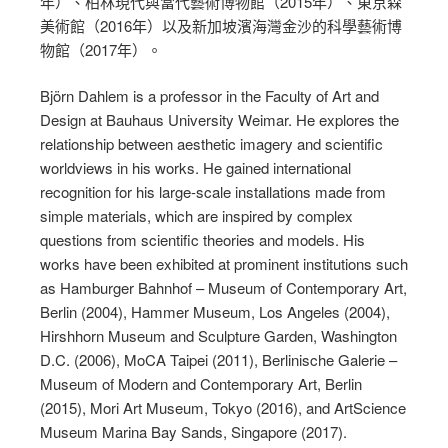
年）、柏林現代與當代藝術博物館（2015年）、東京森
美術館（2016年）以及新加坡濱海灣金沙的科學藝術博
物館（2017年）。
Björn Dahlem is a professor in the Faculty of Art and
Design at Bauhaus University Weimar. He explores the
relationship between aesthetic imagery and scientific
worldviews in his works. He gained international
recognition for his large-scale installations made from
simple materials, which are inspired by complex
questions from scientific theories and models. His
works have been exhibited at prominent institutions such
as Hamburger Bahnhof – Museum of Contemporary Art,
Berlin (2004), Hammer Museum, Los Angeles (2004),
Hirshhorn Museum and Sculpture Garden, Washington
D.C. (2006), MoCA Taipei (2011), Berlinische Galerie –
Museum of Modern and Contemporary Art, Berlin
(2015), Mori Art Museum, Tokyo (2016), and ArtScience
Museum Marina Bay Sands, Singapore (2017).